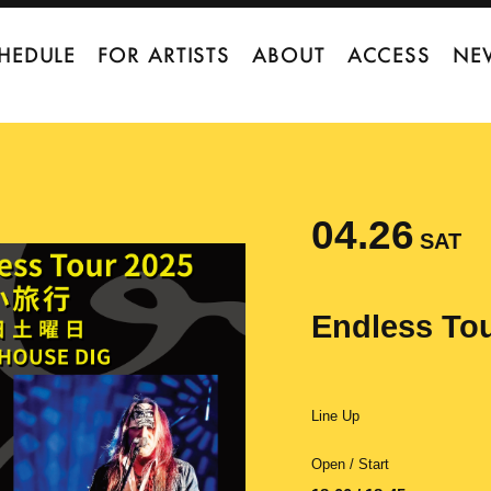
HEDULE
FOR ARTISTS
ABOUT
ACCESS
NE
04.26
SAT
Endless To
Line Up
Open / Start