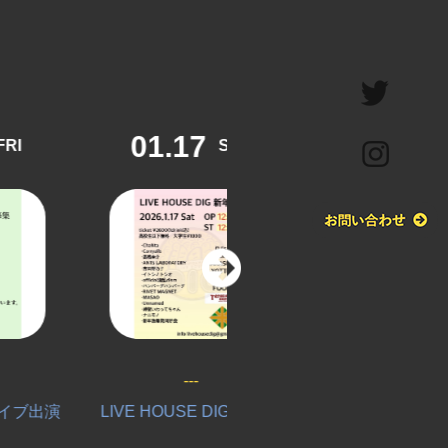
01.17
01.11
SAT
SUN
---
---
演
LIVE HOUSE DIG 新年会
ISN’T