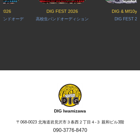
6
DIG FEST 2026
DIG & Mf10y pre.
ドオーデ
高校生バンドオーディション
DIG FEST 2026
DIG Iwamizawa
〒068-0023 北海道岩見沢市３条西２丁目４-３ 親和ビル3階
090-3776-8470