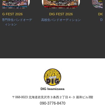
ST 2026
DIG FEST 2026
DIG & Mf10
学生バンドオーデ
高校生バンドオーディション
DIG FEST 
ション
DIG Iwamizawa
〒068-0023 北海道岩見沢市３条西２丁目４-３ 親和ビル3階
090-3776-8470