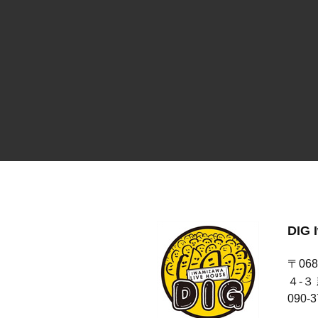
DIG 
〒06
４-３
090-3