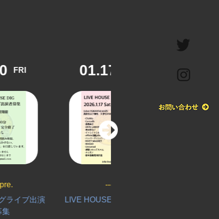
01.17
01.11
SAT
SUN
---
---
演
LIVE HOUSE DIG 新年会
ISN’T