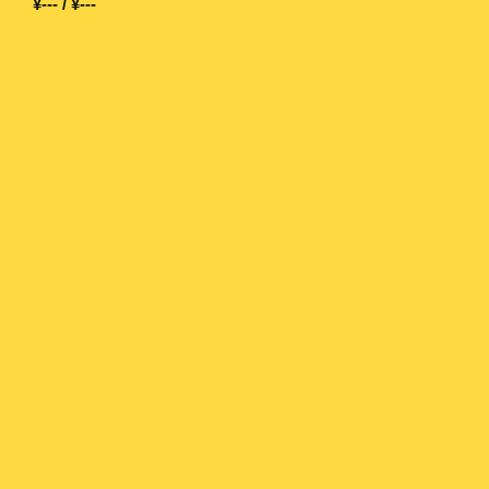
¥--- / ¥---