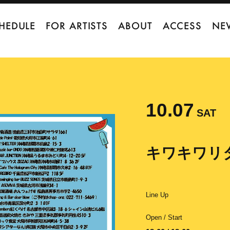
HEDULE
FOR ARTISTS
ABOUT
ACCESS
NE
10.07
SAT
キワキワリ
Line Up
Open / Start