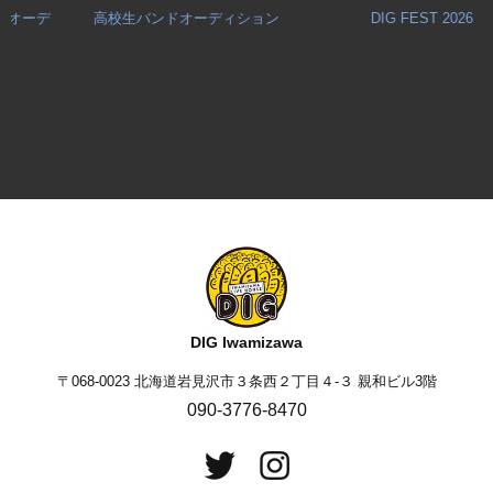
ーデ
高校生バンドオーディション
DIG FEST 2026
DIG Iwamizawa
〒068-0023 北海道岩見沢市３条西２丁目４-３ 親和ビル3階
090-3776-8470